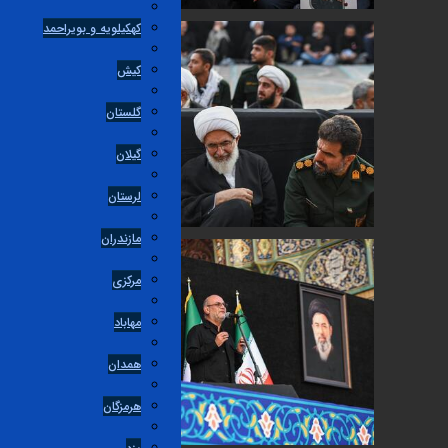
کهکیلویه و بویراحمد
کیش
گلستان
گیلان
لرستان
مازندران
مرکزی
مهاباد
همدان
هرمزگان