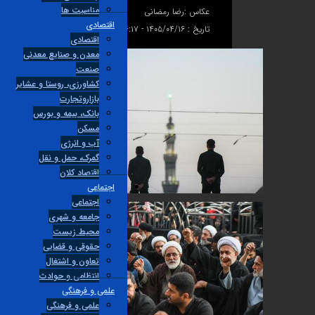
مناسبت ها
عکاس :
رضا رمضانی
اقتصادی
تاریخ :
۱۴۰۵/۰۴/۱۶ - ۱۶:۱۷
اقتصادی
معدن و صنایع معدنی
صنعت
کشاورزی، روستا و عشایر
بازاروتجارت
بانک، بیمه و بورس
مسکن
آب و انرژی
گمرک، حمل و نقل
اقتصاد کلان
اجتماعی
اجتماعی
جامعه و شهری
محیط زیست
حقوقی و قضایی
تعاون و اشتغال
انتظامی و حوادث
علمی و فرهنگی
علمی و فرهنگی