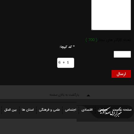
کارکتر های مجاز
( 700 )
* کد کپچا:
بازگشت به بالای صفحه
نخست
سیاسی
اقتصادی
اجتماعی
علمی و فرهنگی
استان ها
بین الملل
عکس
فیلم
شهروندخبرنگار
رویداد