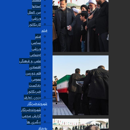
مستند
استانها
بین الملل
ورزشی
کاریکاتور
فیلم
فیلم
سیاسی
ورزشی
اجتماعی
علمی و فرهنگی
اقتصادی
قلم دوربین
عمومی
پادکست
خبریکاتور
بدون تعارف
شهروندخبرنگار
شهروندخبرنگار
گزارش مردمی
پیگیری ها
رویداد