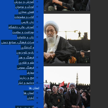
آموزش و پرورش
کودک و نوجوان
فضای مجازی
کتاب و مطبوعات
زبان فارسی
آموزش عالی، دانشگاه
بهداشت و سلامت
زنان و خانواده
میراث فرهنگی، صنایع دستی
و گردشگری
راديو تلويزيون
فرهنگ و هنر
علم و فناوری
فرهنگ عمومی
معارف
حج و زیارت
حماسه و ایثار
استان ها
استان ها
آبادان