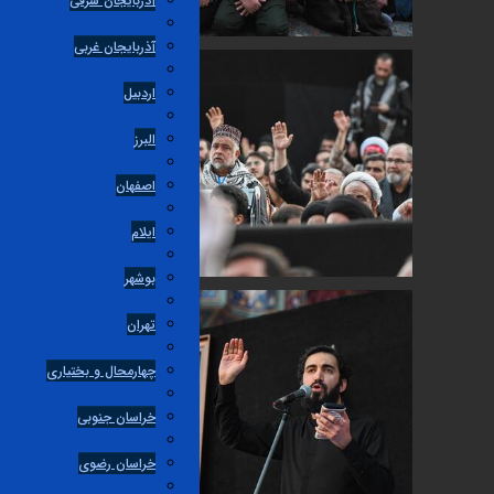
آذربایجان شرقی
آذربایجان غربی
اردبیل
البرز
اصفهان
ایلام
بوشهر
تهران
چهارمحال و بختیاری
خراسان جنوبی
خراسان رضوی