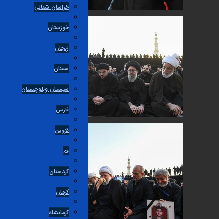
خراسان شمالی
خوزستان
زنجان
سمنان
سیستان وبلوچستان
فارس
قزوین
قم
کردستان
کرمان
کرمانشاه