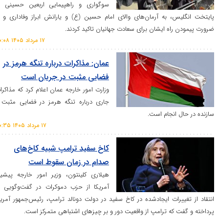
سوگواری و راهپیمایی اربعین حسینی در
، به آرمان‌های والای امام حسین (ع) و یارانش ابراز وفاداری و بر
اه ایشان برای سعادت جهانیان تاکید کردند.
۱۷ مرداد ۱۴۰۵ ۲۰:۰۸
عمان: مذاکرات درباره تنگه هرمز در
فضایی مثبت در جریان است
وزارت امور خارجه عمان اعلام کرد که مذاکرات
جاری درباره تنگه هرمز در فضایی مثبت و
انجام است.
۱۷ مرداد ۱۴۰۵ ۲۰:۳۵
کاخ سفید ترامپ شبیه کاخ‌های
صدام در زمان سقوط است
هیلاری کلینتون، وزیر امور خارجه پیشین
آمریکا از حزب دموکرات در گفت‌وگویی به
رات ایجادشده در کاخ سفید در دولت دونالد ترامپ، رئیس‌جمهور آمریکا
که ترامپ از واقعیت دور و بر چیز‌های اشتباهی متمرکز است.