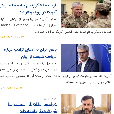
فرمانده لشکر پنجم پیاده نظام ارتش
آمریکا در اروپا برکنار شد
ارتش آمریکا در بیانیه‌ای از برکناری ناگهانی
«چارلز کوستانزا» (Charles Costanza)
جم پیاده نظام ارتش آمریکا در اروپا خبر داد.
۱۷ مرداد ۱۴۰۵ ۰۳:۴۸
پاسخ ایران به ادعای ترامپ درباره
دریافت غنیمت از ایران
اسماعیل بقائی سخنگوی وزارت امور خارجه،
در پیامی در واکنش به سخنان رئیس جمهور
ی غنیمت‌گیری از ایران شده است نوشت: آن‌ها مشغول تقسیم کردن
وی دوربین‌ها هستند.
۱۶ مرداد ۱۴۰۵ ۲۱:۰۴
غریب آبادی:
دیپلماسی با ادبیاتی متناسب با
شرایط جنگی ادامه دارد