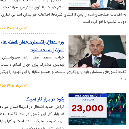
سخنگوی ارشد وزارت جنگ آمریکا در پیامی
اعلام کرد که پنتاگون دسترسی «فرانک کندال»
ه‌بندی‌شده را پس از افشای غیرمجاز اطلاعات هواپیمای اهدایی قطری به
 لغو کرده است.
۱۷ مرداد ۱۴۰۵ ۰۵:۰۷
وزیر دفاع پاکستان: جهان اسلام علیه
اسرائیل متحد شود
خواجه محمد آصف، رژیم صهیونیستی را
تهدیدی مشترک برای جهان اسلام دانست و
مسلمان باید با رویکردی منسجم و همسو مقابله با این تهدید را پیگیری
۱۷ مرداد ۱۴۰۵ ۰۴:۵۶
رکود در بازار کار آمریکا
گزارش جدید اشتغال در آمریکا نشان می‌دهد
که بازار کار این کشور در ماه گذشته به‌طور
غیرمنتظره‌ای متوقف شده است و کارفرمایان
هزاران شغل را حذف کرده اند.