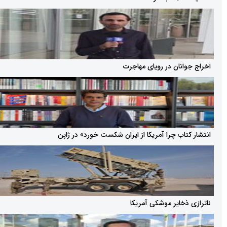
نان در رویای مهاجرت
ب چرا آمریکا از ایران شکست خورد» در ژاپن
خایر موشکی آمریکا